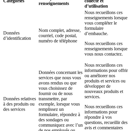
Catégories
collecte et
renseignements
d’utilisation
Nous recueillons ces
renseignements lorsque
vous compléter le
formulaire
Nom complet, adresse,
Données
d’embauche.
courriel, code postal,
d’identification
numéro de téléphone
Nous recueillons ces
renseignements lorsque
vous nous contactez.
Nous recueillons ces
informations pour offrir
Données concernant les
ou améliorer nos
services que nous vous
produits et services ou
avons rendus ou que
développer de
vous choisissez de
nouveaux produits et
fournir ou de nous
services.
Données relatives
transmettre, par
à des produits ou
exemple, lorsque vous
Nous recueillons ces
des services
remplissez un
informations pour
formulaire, répondez à
répondre à vos
des sondages ou
questions, recueillir des
communiquez avec l’un
avis et commentaires
de nos employés ou