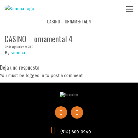
CASINO – ORNAMENTAL 4
CASINO – ornamental 4
22 de septiembre de 2017
By
summa
Deja una respuesta
You must be logged in to post a comment.
(514) 600-0940