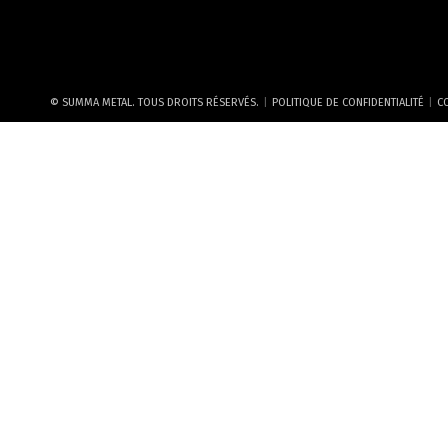
|
|
© SUMMA METAL. TOUS DROITS RÉSERVÉS.
POLITIQUE DE CONFIDENTIALITÉ
CO